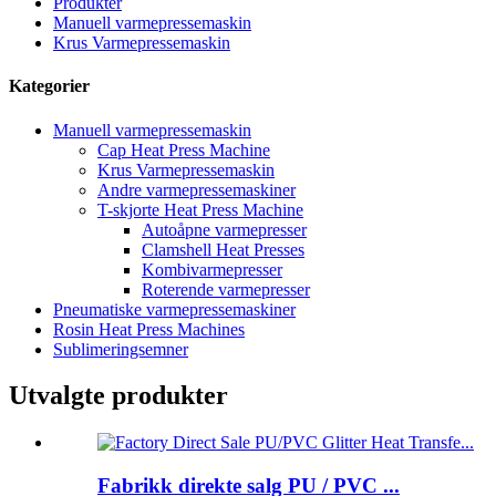
Produkter
Manuell varmepressemaskin
Krus Varmepressemaskin
Kategorier
Manuell varmepressemaskin
Cap Heat Press Machine
Krus Varmepressemaskin
Andre varmepressemaskiner
T-skjorte Heat Press Machine
Autoåpne varmepresser
Clamshell Heat Presses
Kombivarmepresser
Roterende varmepresser
Pneumatiske varmepressemaskiner
Rosin Heat Press Machines
Sublimeringsemner
Utvalgte produkter
Fabrikk direkte salg PU / PVC ...