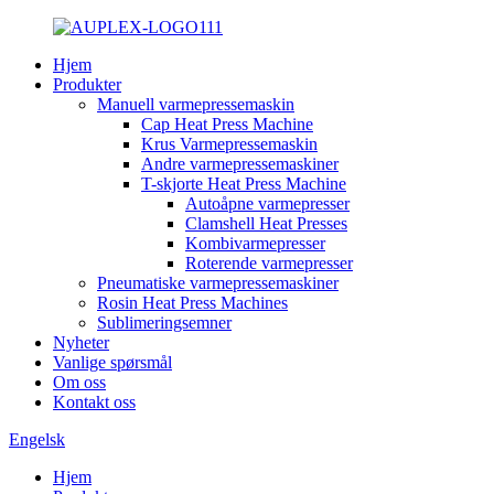
Hjem
Produkter
Manuell varmepressemaskin
Cap Heat Press Machine
Krus Varmepressemaskin
Andre varmepressemaskiner
T-skjorte Heat Press Machine
Autoåpne varmepresser
Clamshell Heat Presses
Kombivarmepresser
Roterende varmepresser
Pneumatiske varmepressemaskiner
Rosin Heat Press Machines
Sublimeringsemner
Nyheter
Vanlige spørsmål
Om oss
Kontakt oss
Engelsk
Hjem